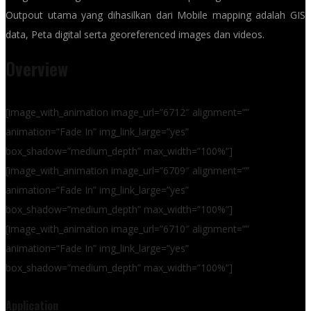
Outpout utama yang dihasilkan dari Mobile mapping adalah GIS
data, Peta digital serta georeferenced images dan videos.
Overview
[image_with_animation image_url=”6712″ alignment=””
animation=”Fade In” img_link_large=”yes”
box_shadow=”medium_depth” max_width=”100%”]
[image_with_animation image_url=”6709″ alignment=””
animation=”Fade In” img_link_large=”yes”
box_shadow=”medium_depth” max_width=”100%”]
[image_with_animation image_url=”6710″ alignment=””
animation=”Fade In” img_link_large=”yes”
box_shadow=”medium_depth” max_width=”100%”]
Application