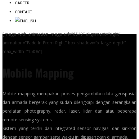
CAREER
CONTACT
[image_with_animation image_url=”6549″ alignment=”right”
animation=”Fade In From Right” box_shadow=”x_large_depth”
max_width=”150%”]
Mobile Mapping
Mobile mapping merupakan proses pengambilan data geospasial
dari armada bergerak yang sudah dilengkapi dengan serangkaian
peralatan photography, radar, laser, lidar dan atau beberapa
remote sensing systems.
Sistem yang terdiri dari integrated sensor navigasi dan sinkron
dengan sensor gambar serta waktu ini dipasangkan di armada.