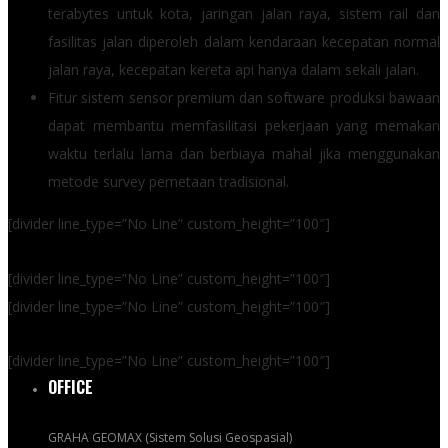
terabytes untuk kota, jaringan jalan raya, sistem rail dan
fasilitas jalan diperoleh dalam kendaraan kecepatan normal
jalan raya, kecepatan kereta api hanya dalam sekali jalan.
Fitur sistem sensor premium dan software produksi bawaan
dapat membantu memfasilitasi pekerjaan yang memakan
waktu terlalu lama dan berbiaya mahal jika menggunakan
metode survey pemetaan tradisional.
[divider line_type=”No Line” custom_height=”100″]
[divider line_type=”No Line” custom_height=”100″]
[divider line_type=”No Line” custom_height=”100″]
[divider line_type=”No Line” custom_height=”100″]
OFFICE
GRAHA GEOMAX (Sistem Solusi Geospasial)