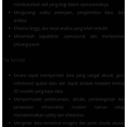
membutuhkan skill yang tingi dalam operasionalnya.
Mengurangi waktu pekerjaan, pengambilan data, dan
analisa
Efisiensi tinggi, alur kerja analisa yang telah terbukti
Menambah kapabilitas operasional dan memperluas
peluang pasar.
The System
Secara cepat memperoleh data yang sangat akurat, geo-
referenced spatial data dan dapat dirubah kedalam bentuk
3D models yang kaya data.
Mempermudah perencanaan, desain, pembangunan dan
perawatan infrastruktur modern namun tetap
memaksimalkan safety dan efektivitas.
Mengolah data terrestrial imagery dan point clouds ukuran