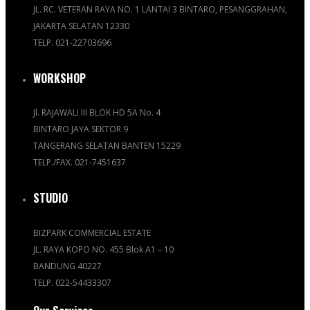
JL. RC. VETERAN RAYA NO. 1 LANTAI 3 BINTARO, PESANGGRAHAN,
JAKARTA SELATAN 12330
TELP. 021-22703696
WORKSHOP
Jl. RAJAWALI III BLOK HD 5A No. 4
BINTARO JAYA SEKTOR 9
TANGERANG SELATAN BANTEN 15229
TELP./FAX. 021-7451637
STUDIO
BIZPARK COMMERCIAL ESTATE
JL. RAYA KOPO NO. 455 Blok A1 – 10
BANDUNG 40227
TELP. 022-54433307