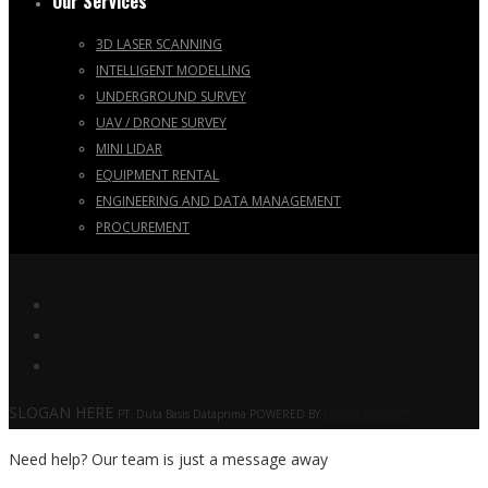
Our Services
3D LASER SCANNING
INTELLIGENT MODELLING
UNDERGROUND SURVEY
UAV / DRONE SURVEY
MINI LIDAR
EQUIPMENT RENTAL
ENGINEERING AND DATA MANAGEMENT
PROCUREMENT
SLOGAN HERE
PT. Duta Basis Dataprima POWERED BY
United Themes™
Need help? Our team is just a message away