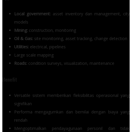
Local government:
asset inventory dan management, city
models
Mining:
construction, monitoring
Oil & Gas:
site monitoring, asset tracking, change detection
Utilities:
electrical, pipelines
Large scale mapping
Roads:
condition surveys, visualization, maintenance
Benefit
Versatile sistem memberikan fleksibilitas operasional yang
signifikan
Performa mengagumkan dan bernilai dengan biaya yang
rendah
Mengoptimalkan pendayagunaan personil dan tidak