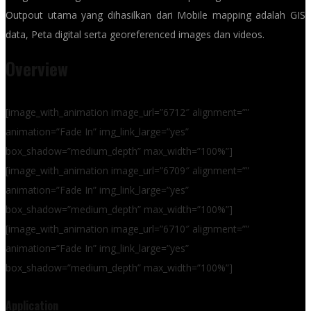
Outpout utama yang dihasilkan dari Mobile mapping adalah GIS
data, Peta digital serta georeferenced images dan videos.
Overview
[image_with_animation image_url=”6712″ alignment=””
animation=”Fade In” img_link_large=”yes”
box_shadow=”medium_depth” max_width=”100%”]
[image_with_animation image_url=”6709″ alignment=””
animation=”Fade In” img_link_large=”yes”
box_shadow=”medium_depth” max_width=”100%”]
[image_with_animation image_url=”6710″ alignment=””
animation=”Fade In” img_link_large=”yes”
box_shadow=”medium_depth” max_width=”100%”]
Application