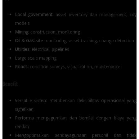
Local government:
asset inventory dan management, city
models
Mining:
construction, monitoring
Oil & Gas:
site monitoring, asset tracking, change detection
Utilities:
electrical, pipelines
Large scale mapping
Roads:
condition surveys, visualization, maintenance
Benefit
Versatile sistem memberikan fleksibilitas operasional yang
signifikan
Performa mengagumkan dan bernilai dengan biaya yang
rendah
Mengoptimalkan pendayagunaan personil dan tidak