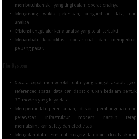
membutuhkan skill yang tingi dalam operasionalnya.
Mengurangi waktu pekerjaan, pengambilan data, dan
analisa
Efisiensi tinggi, alur kerja analisa yang telah terbukti
Menambah kapabilitas operasional dan memperluas
peluang pasar.
The System
Secara cepat memperoleh data yang sangat akurat, geo-
referenced spatial data dan dapat dirubah kedalam bentuk
3D models yang kaya data.
Mempermudah perencanaan, desain, pembangunan dan
perawatan infrastruktur modern namun tetap
memaksimalkan safety dan efektivitas.
Mengolah data terrestrial imagery dan point clouds ukuran