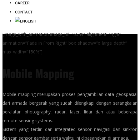
CAREER
CONTACT
[image_with_animation image_url=”6549″ alignment=”right”
animation=”Fade In From Right” box_shadow=”x_large_depth”
max_width=”150%”]
Mobile Mapping
Mobile mapping merupakan proses pengambilan data geospasial
dari armada bergerak yang sudah dilengkapi dengan serangkaian
peralatan photography, radar, laser, lidar dan atau beberapa
remote sensing systems.
Sistem yang terdiri dari integrated sensor navigasi dan sinkron
dengan sensor gambar serta waktu ini dipasangkan di armada.