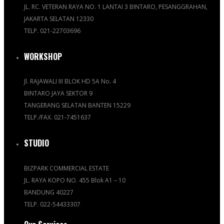
JL. RC. VETERAN RAYA NO. 1 LANTAI 3 BINTARO, PESANGGRAHAN,
JAKARTA SELATAN 12330
TELP. 021-22703696
WORKSHOP
Jl. RAJAWALI III BLOK HD 5A No. 4
BINTARO JAYA SEKTOR 9
TANGERANG SELATAN BANTEN 15229
TELP./FAX. 021-7451637
STUDIO
BIZPARK COMMERCIAL ESTATE
JL. RAYA KOPO NO. 455 Blok A1 – 10
BANDUNG 40227
TELP. 022-54433307