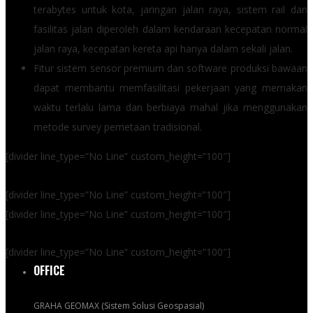
terabytes untuk kota, jaringan jalan raya, sistem rail dan
fasilitas jalan diperoleh dalam kendaraan kecepatan normal
jalan raya, kecepatan kereta api hanya dalam sekali jalan.
Fitur sistem sensor premium dan software produksi bawaan
dapat membantu memfasilitasi pekerjaan yang memakan
waktu terlalu lama dan berbiaya mahal jika menggunakan
metode survey pemetaan tradisional.
[divider line_type=”No Line” custom_height=”100″]
[divider line_type=”No Line” custom_height=”100″]
[divider line_type=”No Line” custom_height=”100″]
[divider line_type=”No Line” custom_height=”100″]
OFFICE
GRAHA GEOMAX (Sistem Solusi Geospasial)