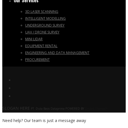
Our Services
3D LASER SCANNING
INTELLIGENT MODELLING
UNDERGROUND SURVEY
UAV / DRONE SURVEY
MINI LIDAR
EQUIPMENT RENTAL
ENGINEERING AND DATA MANAGEMENT
PROCUREMENT
SLOGAN HERE
PT. Duta Basis Dataprima POWERED BY
United Themes™
Need help? Our team is just a message away