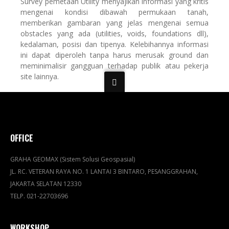
Survey pemetaan Utility menyajikan informasi yang kritis
mengenai kondisi dibawah permukaan tanah,
memberikan gambaran yang jelas mengenai semua
obstacles yang ada (utilities, voids, foundations dll),
kedalaman, posisi dan tipenya. Kelebihannya informasi
ini dapat diperoleh tanpa harus merusak ground dan
meminimalisir gangguan terhadap publik atau pekerja
site lainnya.
OFFICE
GRAHA GEOMAX (Sistem Solusi Geospasial)
JL. RC. VETERAN RAYA NO. 1 LANTAI 3 BINTARO, PESANGGRAHAN,
JAKARTA SELATAN 12330
TELP. 021-22703696
WORKSHOP